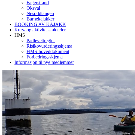
Fagerstrand
Oksval
Nesoddtangen
Barnekajakker
BOOKING AV KAJAKK
Kurs- og aktivitetskalender
HMS
Padlevettregler
Risikovurderingsskjema
HMS-hoveddokument
Forbedringsskjema
Informasjon til nye medlemmer