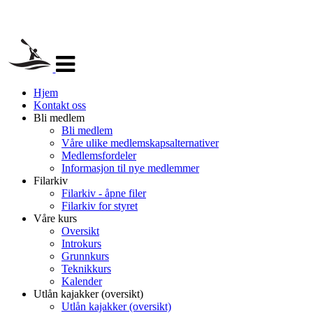
Veksle
navigasjon
Hjem
Kontakt oss
Bli medlem
Bli medlem
Våre ulike medlemskapsalternativer
Medlemsfordeler
Informasjon til nye medlemmer
Filarkiv
Filarkiv - åpne filer
Filarkiv for styret
Våre kurs
Oversikt
Introkurs
Grunnkurs
Teknikkurs
Kalender
Utlån kajakker (oversikt)
Utlån kajakker (oversikt)