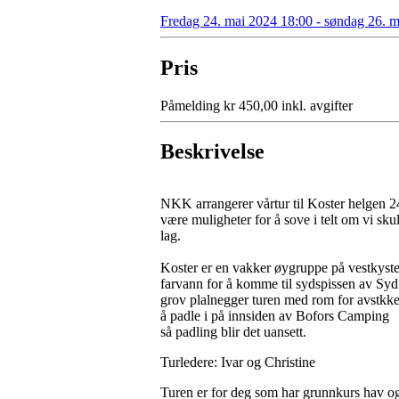
Fredag 24. mai 2024 18:00 - søndag 26. 
Pris
Påmelding kr 450,00 inkl. avgifter
Beskrivelse
NKK arrangerer vårtur til Koster helgen 24
være muligheter for å sove i telt om vi sk
lag.
Koster er en vakker øygruppe på vestkysten
farvann for å komme til sydspissen av Syd 
grov plalnegger turen med rom for avstkker
å padle i på innsiden av Bofors Camping
så padling blir det uansett.
Turledere: Ivar og Christine
Turen er for deg som har grunnkurs hav og