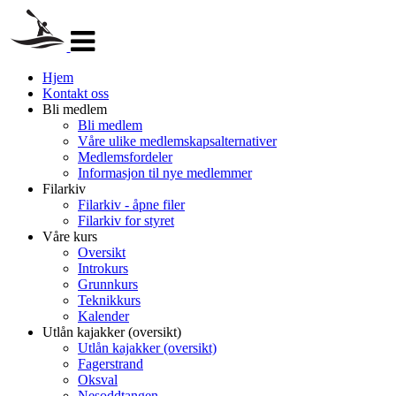
Veksle
navigasjon
Hjem
Kontakt oss
Bli medlem
Bli medlem
Våre ulike medlemskapsalternativer
Medlemsfordeler
Informasjon til nye medlemmer
Filarkiv
Filarkiv - åpne filer
Filarkiv for styret
Våre kurs
Oversikt
Introkurs
Grunnkurs
Teknikkurs
Kalender
Utlån kajakker (oversikt)
Utlån kajakker (oversikt)
Fagerstrand
Oksval
Nesoddtangen