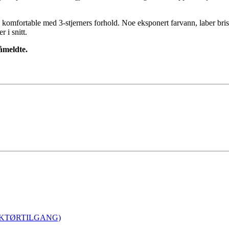
komfortable med 3-stjerners forhold. Noe eksponert farvann, laber bri
r i snitt.
åmeldte.
REDAKTØRTILGANG)