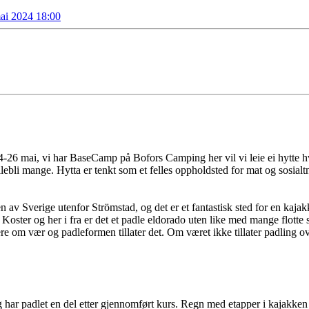
mai 2024 18:00
-26 mai, vi har BaseCamp på Bofors Camping her vil vi leie ei hytte hvor
ullebli mange. Hytta er tenkt som et felles oppholdsted for mat og sosi
 av Sverige utenfor Strömstad, og det er et fantastisk sted for en kajak
Koster og her i fra er det et padle eldorado uten like med mange flotte 
e om vær og padleformen tillater det. Om været ikke tillater padling ove
 har padlet en del etter gjennomført kurs. Regn med etapper i kajakke