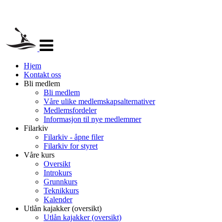
Veksle
navigasjon
Hjem
Kontakt oss
Bli medlem
Bli medlem
Våre ulike medlemskapsalternativer
Medlemsfordeler
Informasjon til nye medlemmer
Filarkiv
Filarkiv - åpne filer
Filarkiv for styret
Våre kurs
Oversikt
Introkurs
Grunnkurs
Teknikkurs
Kalender
Utlån kajakker (oversikt)
Utlån kajakker (oversikt)