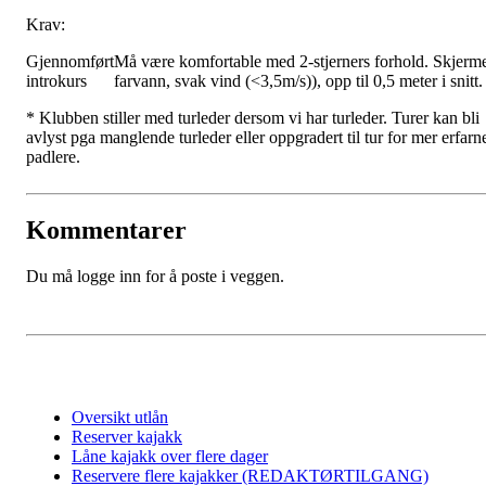
Krav:
Gjennomført
Må være komfortable med 2-stjerners forhold. Skjerm
introkurs
farvann, svak vind (<3,5m/s)), opp til 0,5 meter i snitt
* Klubben stiller med turleder dersom vi har turleder. Turer kan bli
avlyst pga manglende turleder eller oppgradert til tur for mer erfarn
padlere.
Kommentarer
Du må logge inn for å poste i veggen.
Oversikt utlån
Reserver kajakk
Låne kajakk over flere dager
Reservere flere kajakker (REDAKTØRTILGANG)