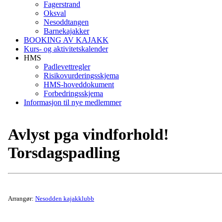
Fagerstrand
Oksval
Nesoddtangen
Barnekajakker
BOOKING AV KAJAKK
Kurs- og aktivitetskalender
HMS
Padlevettregler
Risikovurderingsskjema
HMS-hoveddokument
Forbedringsskjema
Informasjon til nye medlemmer
Avlyst pga vindforhold!
Torsdagspadling
Arrangør:
Nesodden kajakklubb