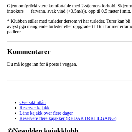
Gjennomført
Må være komfortable med 2-stjerners forhold. Skjerm
introkurs
farvann, svak vind (<3,5m/s)), opp til 0,5 meter i snitt
* Klubben stiller med turleder dersom vi har turleder. Turer kan bli
avlyst pga manglende turleder eller oppgradert til tur for mer erfarn
padlere.
Kommentarer
Du må logge inn for å poste i veggen.
Oversikt utlån
Reserver kajakk
Låne kajakk over flere dager
Reservere flere kajakker (REDAKTØRTILGANG)
©Nesodden kajakklubb