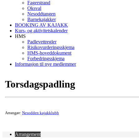
Fagerstrand
Oksval
Nesoddtangen
Barnekajakker
BOOKING AV KAJAKK
Kurs- og aktivitetskalender
HMS
Padlevettregler
Risikovurderingsskjema
HMS-hoveddokument
Forbedringsskjema
Informasjon til nye medlemmer
Torsdagspadling
Arrangør:
Nesodden kajakklubb
Arrangement