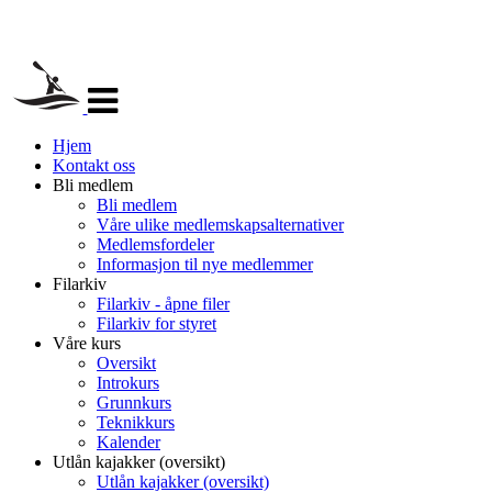
Veksle
navigasjon
Hjem
Kontakt oss
Bli medlem
Bli medlem
Våre ulike medlemskapsalternativer
Medlemsfordeler
Informasjon til nye medlemmer
Filarkiv
Filarkiv - åpne filer
Filarkiv for styret
Våre kurs
Oversikt
Introkurs
Grunnkurs
Teknikkurs
Kalender
Utlån kajakker (oversikt)
Utlån kajakker (oversikt)