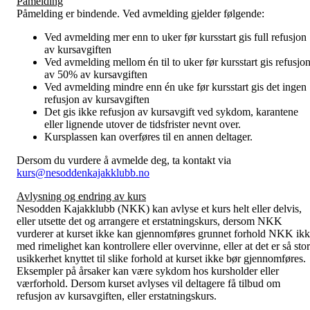
Påmelding
Påmelding er bindende. Ved avmelding gjelder følgende:
Ved avmelding mer enn to uker før kursstart gis full refusjon
av kursavgiften
Ved avmelding mellom én til to uker før kursstart gis refusjo
av 50% av kursavgiften
Ved avmelding mindre enn én uke før kursstart gis det ingen
refusjon av kursavgiften
Det gis ikke refusjon av kursavgift ved sykdom, karantene
eller lignende utover de tidsfrister nevnt over.
Kursplassen kan overføres til en annen deltager.
Dersom du vurdere å avmelde deg, ta kontakt via
kurs@nesoddenkajakklubb.no
Avlysning og endring av kurs
Nesodden Kajakklubb (NKK) kan avlyse et kurs helt eller delvis,
eller utsette det og arrangere et erstatningskurs, dersom NKK
vurderer at kurset ikke kan gjennomføres grunnet forhold NKK ik
med rimelighet kan kontrollere eller overvinne, eller at det er så stor
usikkerhet knyttet til slike forhold at kurset ikke bør gjennomføres.
Eksempler på årsaker kan være sykdom hos kursholder eller
værforhold. Dersom kurset avlyses vil deltagere få tilbud om
refusjon av kursavgiften, eller erstatningskurs.