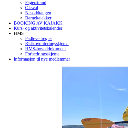
Fagerstrand
Oksval
Nesoddtangen
Barnekajakker
BOOKING AV KAJAKK
Kurs- og aktivitetskalender
HMS
Padlevettregler
Risikovurderingsskjema
HMS-hoveddokument
Forbedringsskjema
Informasjon til nye medlemmer