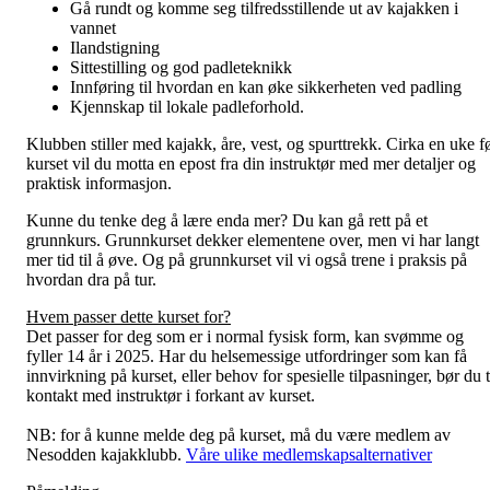
Gå rundt og komme seg tilfredsstillende ut av kajakken i
vannet
Ilandstigning
Sittestilling og god padleteknikk
Innføring til hvordan en kan øke sikkerheten ved padling
Kjennskap til lokale padleforhold.
Klubben stiller med kajakk, åre, vest, og spurttrekk. Cirka en uke f
kurset vil du motta en epost fra din instruktør med mer detaljer og
praktisk informasjon.
Kunne du tenke deg å lære enda mer? Du kan gå rett på et
grunnkurs. Grunnkurset dekker elementene over, men vi har langt
mer tid til å øve. Og på grunnkurset vil vi også trene i praksis på
hvordan dra på tur.
Hvem passer dette kurset for?
Det passer for deg som er i normal fysisk form, kan svømme og
fyller 14 år i 2025. Har du helsemessige utfordringer som kan få
innvirkning på kurset, eller behov for spesielle tilpasninger, bør du 
kontakt med instruktør i forkant av kurset.
NB: for å kunne melde deg på kurset, må du være medlem av
Nesodden kajakklubb.
Våre ulike medlemskapsalternativer