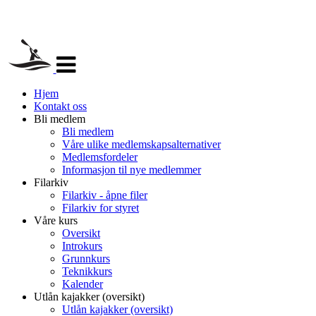
Veksle
navigasjon
Hjem
Kontakt oss
Bli medlem
Bli medlem
Våre ulike medlemskapsalternativer
Medlemsfordeler
Informasjon til nye medlemmer
Filarkiv
Filarkiv - åpne filer
Filarkiv for styret
Våre kurs
Oversikt
Introkurs
Grunnkurs
Teknikkurs
Kalender
Utlån kajakker (oversikt)
Utlån kajakker (oversikt)