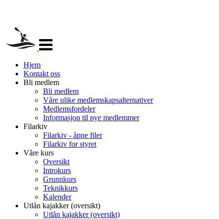
Veksle
navigasjon
Hjem
Kontakt oss
Bli medlem
Bli medlem
Våre ulike medlemskapsalternativer
Medlemsfordeler
Informasjon til nye medlemmer
Filarkiv
Filarkiv - åpne filer
Filarkiv for styret
Våre kurs
Oversikt
Introkurs
Grunnkurs
Teknikkurs
Kalender
Utlån kajakker (oversikt)
Utlån kajakker (oversikt)