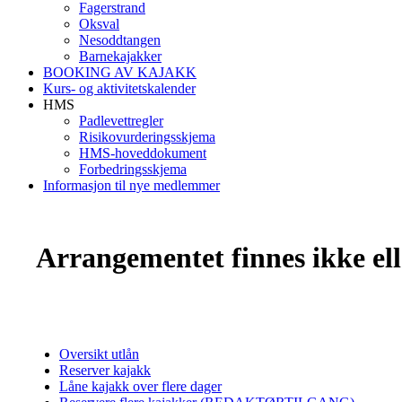
Fagerstrand
Oksval
Nesoddtangen
Barnekajakker
BOOKING AV KAJAKK
Kurs- og aktivitetskalender
HMS
Padlevettregler
Risikovurderingsskjema
HMS-hoveddokument
Forbedringsskjema
Informasjon til nye medlemmer
Arrangementet finnes ikke elle
Oversikt utlån
Reserver kajakk
Låne kajakk over flere dager