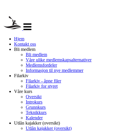
Veksle
navigasjon
Hjem
Kontakt oss
Bli medlem
Bli medlem
Våre ulike medlemskapsalternativer
Medlemsfordeler
Informasjon til nye medlemmer
Filarkiv
Filarkiv - åpne filer
Filarkiv for styret
Våre kurs
Oversikt
Introkurs
Grunnkurs
Teknikkurs
Kalender
Utlån kajakker (oversikt)
Utlån kajakker (oversikt)