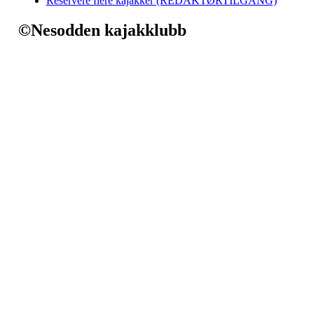
Reservere flere kajakker (REDAKTØRTILGANG)
©Nesodden kajakklubb