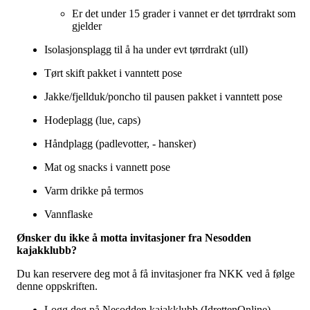
Er det under 15 grader i vannet er det tørrdrakt som
gjelder
Isolasjonsplagg til å ha under evt tørrdrakt (ull)
Tørt skift pakket i vanntett pose
Jakke/fjellduk/poncho til pausen pakket i vanntett pose
Hodeplagg (lue, caps)
Håndplagg (padlevotter, - hansker)
Mat og snacks i vannett pose
Varm drikke på termos
Vannflaske
Ønsker du ikke å motta invitasjoner fra Nesodden
kajakklubb?
Du kan reservere deg mot å få invitasjoner fra NKK ved å følge
denne oppskriften.
Logg deg på Nesodden kajakklubb (IdrettenOnline)