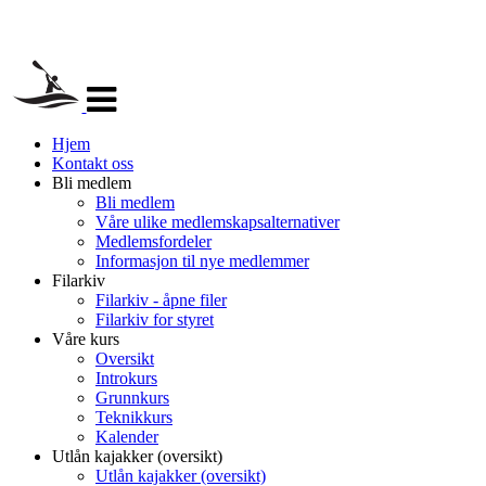
Veksle
navigasjon
Hjem
Kontakt oss
Bli medlem
Bli medlem
Våre ulike medlemskapsalternativer
Medlemsfordeler
Informasjon til nye medlemmer
Filarkiv
Filarkiv - åpne filer
Filarkiv for styret
Våre kurs
Oversikt
Introkurs
Grunnkurs
Teknikkurs
Kalender
Utlån kajakker (oversikt)
Utlån kajakker (oversikt)