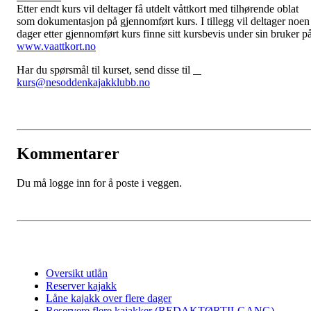
Etter endt kurs vil deltager få utdelt våttkort med tilhørende oblat
som dokumentasjon på gjennomført kurs. I tillegg vil deltager noen
dager etter gjennomført kurs finne sitt kursbevis under sin bruker p
www.vaattkort.no
Har du spørsmål til kurset, send disse til
kurs@nesoddenkajakklubb.no
Kommentarer
Du må logge inn for å poste i veggen.
Oversikt utlån
Reserver kajakk
Låne kajakk over flere dager
Reservere flere kajakker (REDAKTØRTILGANG)