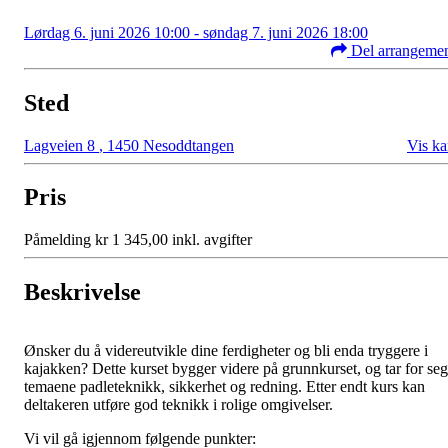
Lørdag 6. juni 2026 10:00 - søndag 7. juni 2026 18:00
Del arrangeme
Sted
Lagveien 8
,
1450 Nesoddtangen
Vis ka
Pris
Påmelding kr 1 345,00 inkl. avgifter
Beskrivelse
Ønsker du å videreutvikle dine ferdigheter og bli enda tryggere i
kajakken? Dette kurset bygger videre på grunnkurset, og tar for seg
temaene padleteknikk, sikkerhet og redning. Etter endt kurs kan
deltakeren utføre god teknikk i rolige omgivelser.
Vi vil gå igjennom følgende punkter: