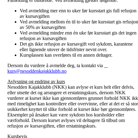
Påmelding er bindende. Ved avmelding gjelder følgende:
Ved avmelding mer enn to uker før kursstart gis full refusjon
av kursavgiften
Ved avmelding mellom én til to uker før kursstart gis refusjo
av 50% av kursavgiften
Ved avmelding mindre enn én uke før kursstart gis det ingen
refusjon av kursavgiften
Det gis ikke refusjon av kursavgift ved sykdom, karantene
eller lignende utover de tidsfrister nevnt over.
Kursplassen kan overføres til en annen deltager.
Dersom du vurdere å avmelde deg, ta kontakt via
kurs@nesoddenkajakklubb.no
Avlysning og endring av kurs
Nesodden Kajakklubb (NKK) kan avlyse et kurs helt eller delvis,
eller utsette det og arrangere et erstatningskurs, dersom NKK
vurderer at kurset ikke kan gjennomføres grunnet forhold NKK ik
med rimelighet kan kontrollere eller overvinne, eller at det er så stor
usikkerhet knyttet til slike forhold at kurset ikke bør gjennomføres.
Eksempler på årsaker kan være sykdom hos kursholder eller
værforhold. Dersom kurset avlyses vil deltagere få tilbud om
refusjon av kursavgiften, eller erstatningskurs.
Kursbevis