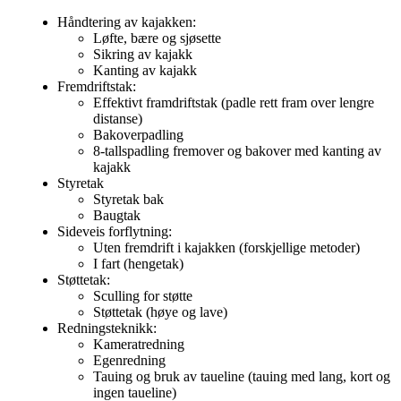
Håndtering av kajakken:
Løfte, bære og sjøsette
Sikring av kajakk
Kanting av kajakk
Fremdriftstak:
Effektivt framdriftstak (padle rett fram over lengre
distanse)
Bakoverpadling
8-tallspadling fremover og bakover med kanting av
kajakk
Styretak
Styretak bak
Baugtak
Sideveis forflytning:
Uten fremdrift i kajakken (forskjellige metoder)
I fart (hengetak)
Støttetak:
Sculling for støtte
Støttetak (høye og lave)
Redningsteknikk:
Kameratredning
Egenredning
Tauing og bruk av taueline (tauing med lang, kort og
ingen taueline)