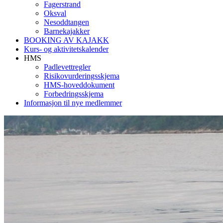
Fagerstrand
Oksval
Nesoddtangen
Barnekajakker
BOOKING AV KAJAKK
Kurs- og aktivitetskalender
HMS
Padlevettregler
Risikovurderingsskjema
HMS-hoveddokument
Forbedringsskjema
Informasjon til nye medlemmer