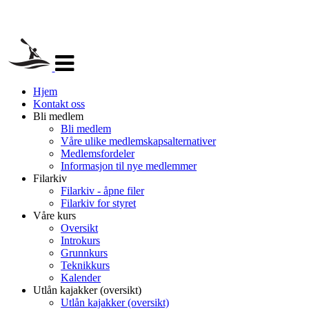
Veksle
navigasjon
Hjem
Kontakt oss
Bli medlem
Bli medlem
Våre ulike medlemskapsalternativer
Medlemsfordeler
Informasjon til nye medlemmer
Filarkiv
Filarkiv - åpne filer
Filarkiv for styret
Våre kurs
Oversikt
Introkurs
Grunnkurs
Teknikkurs
Kalender
Utlån kajakker (oversikt)
Utlån kajakker (oversikt)