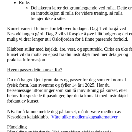
Rulle:
Deltakeren lærer det grunnleggende ved rulla. Dette er
en introduksjon til rulla for videre trening, så rulla
trenger ikke å sitte.
Kurset varer i 16 timer fordelt over to dager. Dag 1 vil forgå ved
Nesoddtangen gård. Dag 2 vil vi forsøke å øve i litt bølger og det e
mulig vi drar lenger ut i Oslofjorden for å finne passende forhold.
Klubben stiller med kajakk, åre, vest, og spurttrekk. Cirka en uke f
kurset vil du motta en epost fra din instruktør med mer detaljer og
praktisk informasjon.
Hvem passer dette kurset for?
Du må ha godkjent grunnkurs og passer for deg som er i normal
fysisk form, kan svømme og fyller 14 år i 2025. Har du
helsemessige utfordringer som kan få innvirkning på kurset, eller
behov for spesielle tilpasninger, bør du ta kontakt med instruktør i
forkant av kurset.
NB: for å kunne melde deg på kurset, må du være medlem av
Nesodden kajakklubb.
Våre ulike medlemskapsalternativer
Påmelding