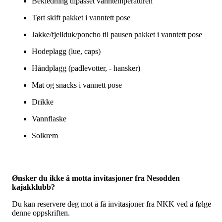
Bekledning tilpasset vanntemperaturen
Tørt skift pakket i vanntett pose
Jakke/fjellduk/poncho til pausen pakket i vanntett pose
Hodeplagg (lue, caps)
Håndplagg (padlevotter, - hansker)
Mat og snacks i vannett pose
Drikke
Vannflaske
Solkrem
Ønsker du ikke å motta invitasjoner fra Nesodden
kajakklubb?
Du kan reservere deg mot å få invitasjoner fra NKK ved å følge
denne oppskriften.