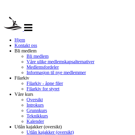
Veksle
navigasjon
Hjem
Kontakt oss
Bli medlem
Bli medlem
Våre ulike medlemskapsalternativer
Medlemsfordeler
Informasjon til nye medlemmer
Filarkiv
Filarkiv - åpne filer
Filarkiv for styret
Våre kurs
Oversikt
Introkurs
Grunnkurs
Teknikkurs
Kalender
Utlån kajakker (oversikt)
Utlån kajakker (oversikt)