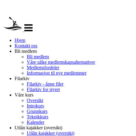
Veksle
navigasjon
Hjem
Kontakt oss
Bli medlem
Bli medlem
Våre ulike medlemskapsalternativer
Medlemsfordeler
Informasjon til nye medlemmer
Filarkiv
Filarkiv - åpne filer
Filarkiv for styret
Våre kurs
Oversikt
Introkurs
Grunnkurs
Teknikkurs
Kalender
Utlån kajakker (oversikt)
Utlån kajakker (oversikt)