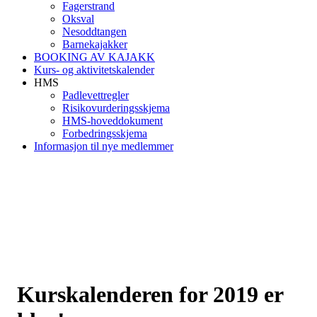
Fagerstrand
Oksval
Nesoddtangen
Barnekajakker
BOOKING AV KAJAKK
Kurs- og aktivitetskalender
HMS
Padlevettregler
Risikovurderingsskjema
HMS-hoveddokument
Forbedringsskjema
Informasjon til nye medlemmer
Kurskalenderen for 2019 er