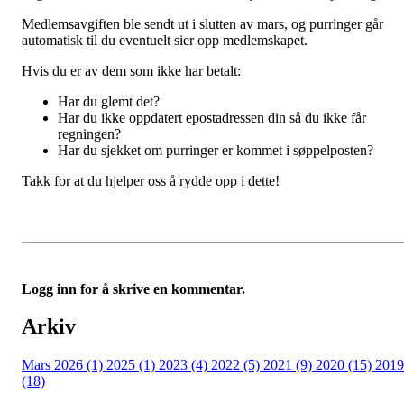
Medlemsavgiften ble sendt ut i slutten av mars, og purringer går
automatisk til du eventuelt sier opp medlemskapet.
Hvis du er av dem som ikke har betalt:
Har du glemt det?
Har du ikke oppdatert epostadressen din så du ikke får
regningen?
Har du sjekket om purringer er kommet i søppelposten?
Takk for at du hjelper oss å rydde opp i dette!
Logg inn for å skrive en kommentar.
Arkiv
Mars 2026 (1)
2025 (1)
2023 (4)
2022 (5)
2021 (9)
2020 (15)
2019
(18)