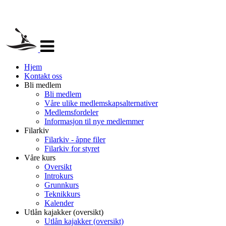
Veksle
navigasjon
Hjem
Kontakt oss
Bli medlem
Bli medlem
Våre ulike medlemskapsalternativer
Medlemsfordeler
Informasjon til nye medlemmer
Filarkiv
Filarkiv - åpne filer
Filarkiv for styret
Våre kurs
Oversikt
Introkurs
Grunnkurs
Teknikkurs
Kalender
Utlån kajakker (oversikt)
Utlån kajakker (oversikt)