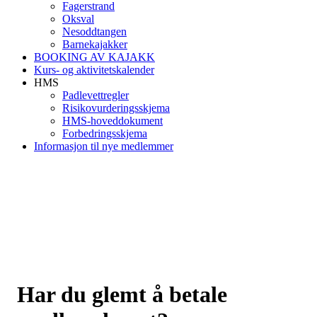
Fagerstrand
Oksval
Nesoddtangen
Barnekajakker
BOOKING AV KAJAKK
Kurs- og aktivitetskalender
HMS
Padlevettregler
Risikovurderingsskjema
HMS-hoveddokument
Forbedringsskjema
Informasjon til nye medlemmer
Har du glemt å betale