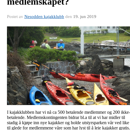
medlemskapet?
Postet av
Nesodden kajakklubb
den
19. jun 2019
I kajakklubben har vi nå ca 500 betalende medlemmer og 200 ikke
betalende. Medlemskontingenten bidrar bl.a til at vi har midler til
stadig å kjøpe inn nye kajakker og holde utstyrsparken vår ved like 
til glede for medlemmene våre som har lyst til å leie kajakker grati