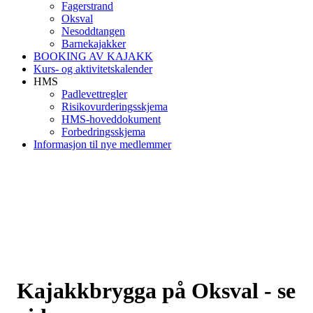
Fagerstrand
Oksval
Nesoddtangen
Barnekajakker
BOOKING AV KAJAKK
Kurs- og aktivitetskalender
HMS
Padlevettregler
Risikovurderingsskjema
HMS-hoveddokument
Forbedringsskjema
Informasjon til nye medlemmer
Kajakkbrygga på Oksval - se