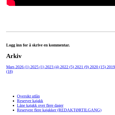
Logg inn for å skrive en kommentar.
Arkiv
Mars 2026 (1)
2025 (1)
2023 (4)
2022 (5)
2021 (9)
2020 (15)
2019
(18)
Oversikt utlån
Reserver kajakk
Låne kajakk over flere dager
Reservere flere kajakker (REDAKTØRTILGANG)