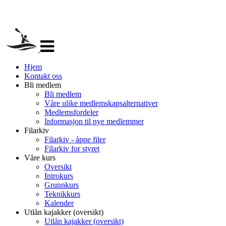
Veksle
navigasjon
Hjem
Kontakt oss
Bli medlem
Bli medlem
Våre ulike medlemskapsalternativer
Medlemsfordeler
Informasjon til nye medlemmer
Filarkiv
Filarkiv - åpne filer
Filarkiv for styret
Våre kurs
Oversikt
Introkurs
Grunnkurs
Teknikkurs
Kalender
Utlån kajakker (oversikt)
Utlån kajakker (oversikt)