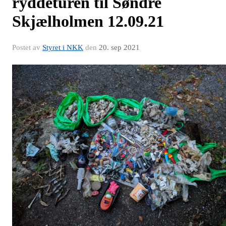
ryddeturen til Søndre
Skjælholmen 12.09.21
Postet av
Styret i NKK
den
20. sep 2021