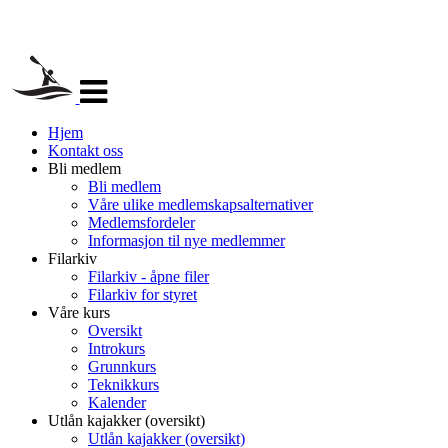
Veksle
navigasjon
Hjem
Kontakt oss
Bli medlem
Bli medlem
Våre ulike medlemskapsalternativer
Medlemsfordeler
Informasjon til nye medlemmer
Filarkiv
Filarkiv - åpne filer
Filarkiv for styret
Våre kurs
Oversikt
Introkurs
Grunnkurs
Teknikkurs
Kalender
Utlån kajakker (oversikt)
Utlån kajakker (oversikt)