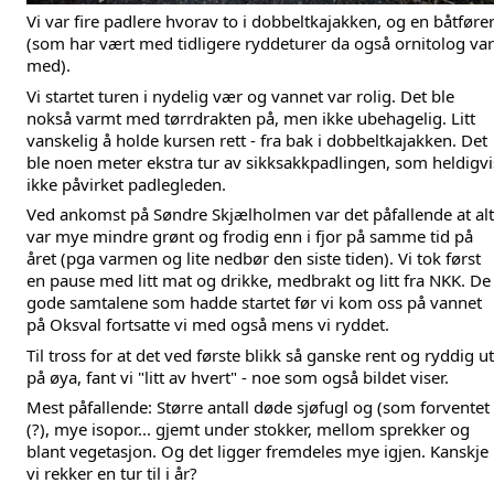
Vi var fire padlere hvorav to i dobbeltkajakken, og en båtfører
(som har vært med tidligere ryddeturer da også ornitolog var 
med).
Vi startet turen i nydelig vær og vannet var rolig. Det ble 
nokså varmt med tørrdrakten på, men ikke ubehagelig. Litt 
vanskelig å holde kursen rett - fra bak i dobbeltkajakken. Det 
ble noen meter ekstra tur av sikksakkpadlingen, som heldigvis
ikke påvirket padlegleden.
Ved ankomst på Søndre Skjælholmen var det påfallende at alt 
var mye mindre grønt og frodig enn i fjor på samme tid på 
året (pga varmen og lite nedbør den siste tiden). Vi tok først 
en pause med litt mat og drikke, medbrakt og litt fra NKK. De 
gode samtalene som hadde startet før vi kom oss på vannet 
på Oksval fortsatte vi med også mens vi ryddet.
Til tross for at det ved første blikk så ganske rent og ryddig ut 
på øya, fant vi "litt av hvert" - noe som også bildet viser. 
Mest påfallende: Større antall døde sjøfugl og (som forventet 
(?), mye isopor... gjemt under stokker, mellom sprekker og 
blant vegetasjon. Og det ligger fremdeles mye igjen. Kanskje 
vi rekker en tur til i år?