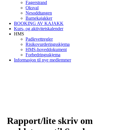
Fagerstrand
Oksval
Nesoddtangen
Barnekajakker
BOOKING AV KAJAKK
Kurs- og aktivitetskalender
HMS
Padlevettregler
Risikovurderingsskjema
HMS-hoveddokument
Forbedringsskjema
Informasjon til nye medlemmer
Rapport/lite skriv om