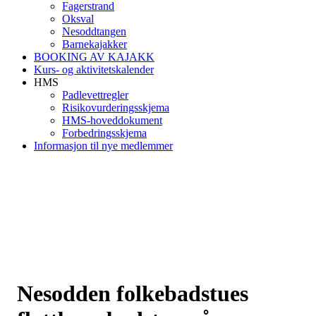
Fagerstrand
Oksval
Nesoddtangen
Barnekajakker
BOOKING AV KAJAKK
Kurs- og aktivitetskalender
HMS
Padlevettregler
Risikovurderingsskjema
HMS-hoveddokument
Forbedringsskjema
Informasjon til nye medlemmer
Nesodden folkebadstues