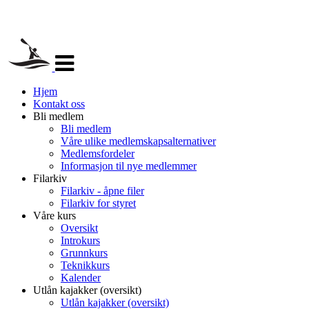
Veksle
navigasjon
Hjem
Kontakt oss
Bli medlem
Bli medlem
Våre ulike medlemskapsalternativer
Medlemsfordeler
Informasjon til nye medlemmer
Filarkiv
Filarkiv - åpne filer
Filarkiv for styret
Våre kurs
Oversikt
Introkurs
Grunnkurs
Teknikkurs
Kalender
Utlån kajakker (oversikt)
Utlån kajakker (oversikt)