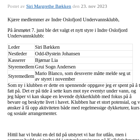
Postet av
Siri Margrethe Bækken
den
23. nov 2023
Kjære medlemmer av Indre Oslofjord Undervannsklubb,
På årsmøtet 7. juni ble det valgt et nytt styre i Indre Oslofjord
Undervannsklubb:
Leder
Siri Bækken
Nestleder
Odd-Øystein Johansen
Kasserer
Bjørnar Lia
Styremedlem
Grui Sogn Andersen
Mario Blanco, som dessverre måtte melde seg ut
Styremedlem
av styret i november
Som ny i klubben er dette en spennende oppgave jeg er spent på å 
fatt på. Det er på tide å sette kurs mot nye eventyr under vann, og
jeg håper vi kan skape en levende dykkerklubb med fokus på å
bevare og beskytte livet i havet. Klubben har et stort potensial, og v
ønsker å få opp aktiviteten både med regelmessige dykketurer, kurs
og sosiale arrangementer.
Hittil har vi brukt en del tid på utstyret vi har for utlån, men i