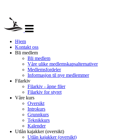
Veksle
navigasjon
Hjem
Kontakt oss
Bli medlem
Bli medlem
Våre ulike medlemskapsalternativer
Medlemsfordeler
Informasjon til nye medlemmer
Filarkiv
Filarkiv - åpne filer
Filarkiv for styret
Våre kurs
Oversikt
Introkurs
Grunnkurs
Teknikkurs
Kalender
Utlån kajakker (oversikt)
Utlån kajakker (oversikt)