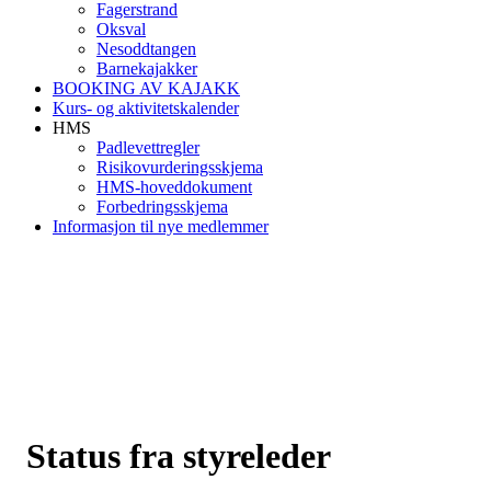
Fagerstrand
Oksval
Nesoddtangen
Barnekajakker
BOOKING AV KAJAKK
Kurs- og aktivitetskalender
HMS
Padlevettregler
Risikovurderingsskjema
HMS-hoveddokument
Forbedringsskjema
Informasjon til nye medlemmer
Status fra styreleder