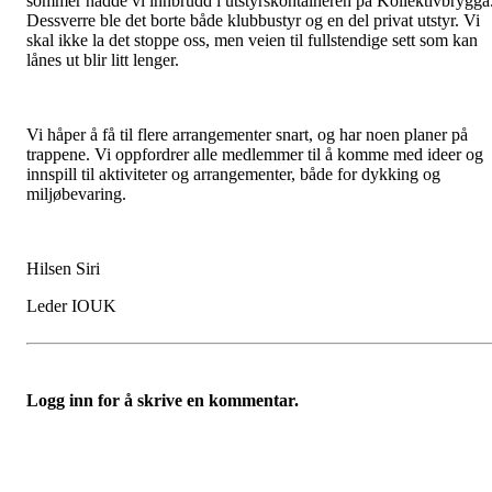
sommer hadde vi innbrudd i utstyrskontaineren på Kollektivbrygga
Dessverre ble det borte både klubbustyr og en del privat utstyr. Vi
skal ikke la det stoppe oss, men veien til fullstendige sett som kan
lånes ut blir litt lenger.
Vi håper å få til flere arrangementer snart, og har noen planer på
trappene. Vi oppfordrer alle medlemmer til å komme med ideer og
innspill til aktiviteter og arrangementer, både for dykking og
miljøbevaring.
Hilsen Siri
Leder IOUK
Logg inn for å skrive en kommentar.