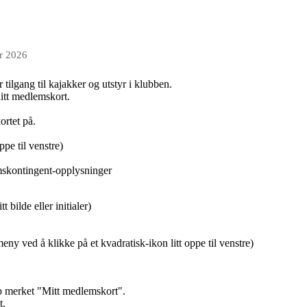
r 2026
tilgang til kajakker og utstyr i klubben.
ditt medlemskort.
ortet på.
pe til venstre)
skontingent-opplysninger
t bilde eller initialer)
 ved å klikke på et kvadratisk-ikon litt oppe til venstre)
e
p merket "Mitt medlemskort".
t.