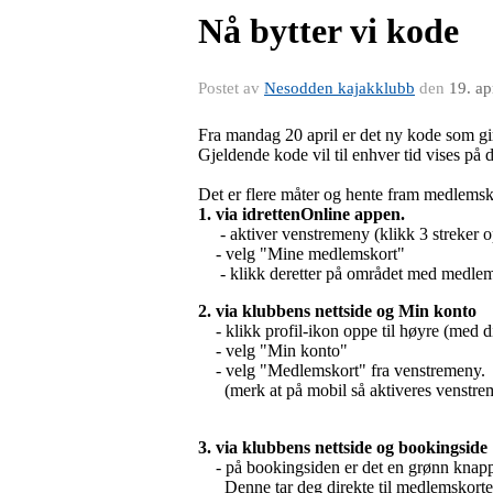
Nå bytter vi kode
Postet av
Nesodden kajakklubb
den
19. ap
Fra mandag 20 april er det ny kode som gir 
Gjeldende kode vil til enhver tid vises på 
Det er flere måter og hente fram medlemsk
1. via idrettenOnline appen.
- aktiver venstremeny (klikk 3 streker op
- velg "Mine medlemskort"
- klikk deretter på området med medlem
2. via klubbens nettside og Min konto
- klikk profil-ikon oppe til høyre (med dit
- velg "Min konto"
- velg "Medlemskort" fra venstremeny.
(merk at på mobil så aktiveres venstremeny
3. via klubbens nettside
og bookingsid
- på bookingsiden er det en grønn knap
Denne tar deg direkte til medlemskorte