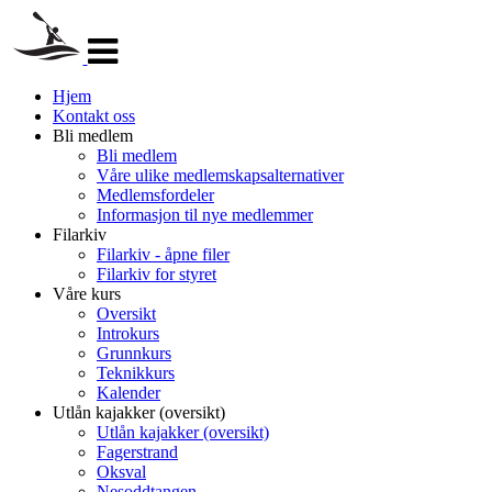
Veksle
navigasjon
Hjem
Kontakt oss
Bli medlem
Bli medlem
Våre ulike medlemskapsalternativer
Medlemsfordeler
Informasjon til nye medlemmer
Filarkiv
Filarkiv - åpne filer
Filarkiv for styret
Våre kurs
Oversikt
Introkurs
Grunnkurs
Teknikkurs
Kalender
Utlån kajakker (oversikt)
Utlån kajakker (oversikt)
Fagerstrand
Oksval
Nesoddtangen