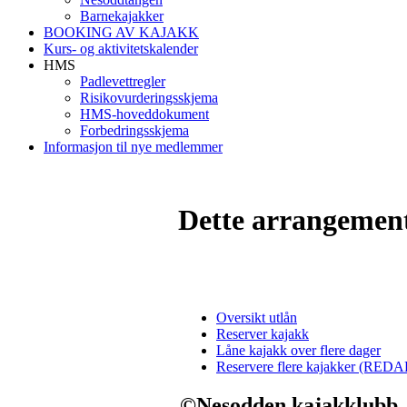
Barnekajakker
BOOKING AV KAJAKK
Kurs- og aktivitetskalender
HMS
Padlevettregler
Risikovurderingsskjema
HMS-hoveddokument
Forbedringsskjema
Informasjon til nye medlemmer
Dette arrangemente
Oversikt utlån
Reserver kajakk
Låne kajakk over flere dager
Reservere flere kajakker (
©Nesodden kajakklubb