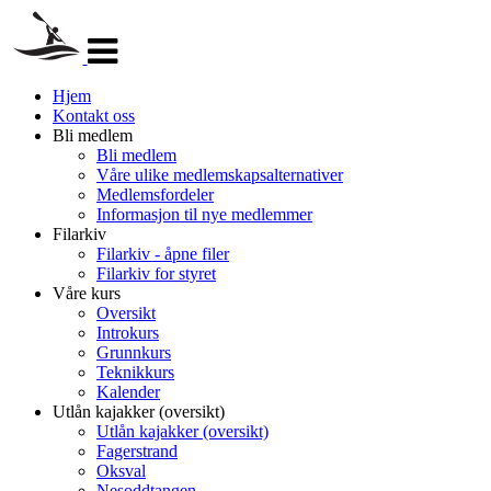
Veksle
navigasjon
Hjem
Kontakt oss
Bli medlem
Bli medlem
Våre ulike medlemskapsalternativer
Medlemsfordeler
Informasjon til nye medlemmer
Filarkiv
Filarkiv - åpne filer
Filarkiv for styret
Våre kurs
Oversikt
Introkurs
Grunnkurs
Teknikkurs
Kalender
Utlån kajakker (oversikt)
Utlån kajakker (oversikt)
Fagerstrand
Oksval
Nesoddtangen