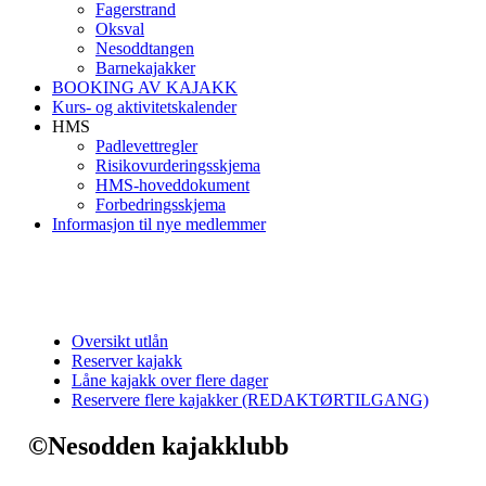
Fagerstrand
Oksval
Nesoddtangen
Barnekajakker
BOOKING AV KAJAKK
Kurs- og aktivitetskalender
HMS
Padlevettregler
Risikovurderingsskjema
HMS-hoveddokument
Forbedringsskjema
Informasjon til nye medlemmer
Oversikt utlån
Reserver kajakk
Låne kajakk over flere dager
Reservere flere kajakker (REDAKTØRTILGANG)
©Nesodden kajakklubb