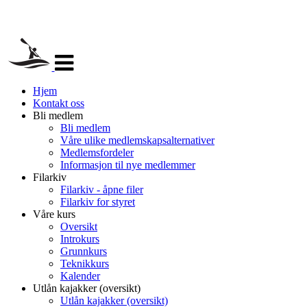
Veksle
navigasjon
Hjem
Kontakt oss
Bli medlem
Bli medlem
Våre ulike medlemskapsalternativer
Medlemsfordeler
Informasjon til nye medlemmer
Filarkiv
Filarkiv - åpne filer
Filarkiv for styret
Våre kurs
Oversikt
Introkurs
Grunnkurs
Teknikkurs
Kalender
Utlån kajakker (oversikt)
Utlån kajakker (oversikt)