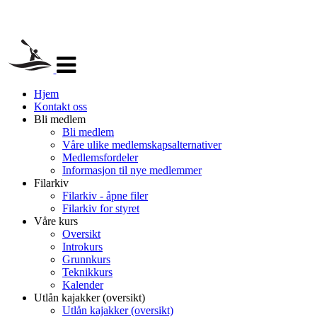
Veksle
navigasjon
Hjem
Kontakt oss
Bli medlem
Bli medlem
Våre ulike medlemskapsalternativer
Medlemsfordeler
Informasjon til nye medlemmer
Filarkiv
Filarkiv - åpne filer
Filarkiv for styret
Våre kurs
Oversikt
Introkurs
Grunnkurs
Teknikkurs
Kalender
Utlån kajakker (oversikt)
Utlån kajakker (oversikt)