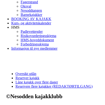
Fagerstrand
Oksval
Nesoddtangen
Barnekajakker
BOOKING AV KAJAKK
Kurs- og aktivitetskalender
HMS
Padlevettregler
Risikovurderingsskjema
HMS-hoveddokument
Forbedringsskjema
Informasjon til nye medlemmer
Oversikt utlån
Reserver kajakk
Låne kajakk over flere dager
Reservere flere kajakker (REDAKTØRTILGANG)
©Nesodden kajakklubb