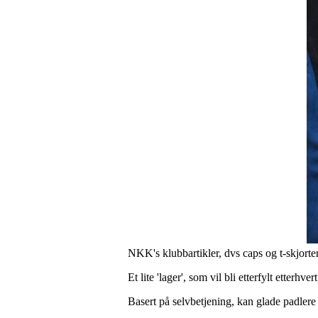
NKK's klubbartikler, dvs caps og t-skjorte
Et lite 'lager', som vil bli etterfylt etterhver
Basert på selvbetjening, kan glade padler