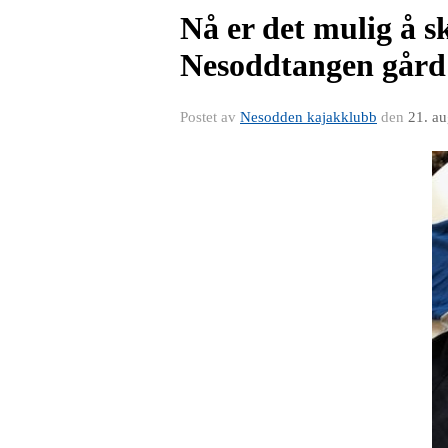
Nå er det mulig å s
Nesoddtangen gård
Postet av
Nesodden kajakklubb
den
21. a