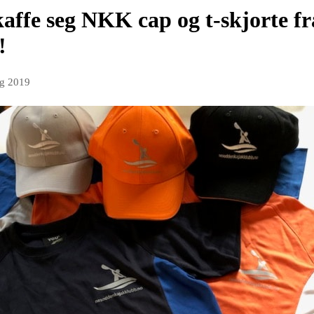
kaffe seg NKK cap og t-skjorte fr
!
ug 2019