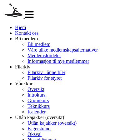
Veksle
navigasjon
Hjem
Kontakt oss
Bli medlem
Bli medlem
Våre ulike medlemskapsalternativer
Medlemsfordeler
Informasjon til nye medlemmer
Filarkiv
Filarkiv - åpne filer
Filarkiv for styret
Våre kurs
Oversikt
Introkurs
Grunnkurs
Teknikkurs
Kalender
Utlån kajakker (oversikt)
Utlån kajakker (oversikt)
Fagerstrand
Oksval
Nesoddtangen