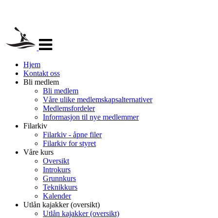
Veksle
navigasjon
Hjem
Kontakt oss
Bli medlem
Bli medlem
Våre ulike medlemskapsalternativer
Medlemsfordeler
Informasjon til nye medlemmer
Filarkiv
Filarkiv - åpne filer
Filarkiv for styret
Våre kurs
Oversikt
Introkurs
Grunnkurs
Teknikkurs
Kalender
Utlån kajakker (oversikt)
Utlån kajakker (oversikt)