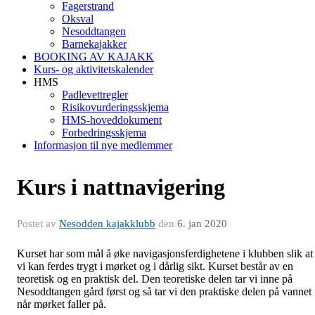
Fagerstrand
Oksval
Nesoddtangen
Barnekajakker
BOOKING AV KAJAKK
Kurs- og aktivitetskalender
HMS
Padlevettregler
Risikovurderingsskjema
HMS-hoveddokument
Forbedringsskjema
Informasjon til nye medlemmer
Kurs i nattnavigering
Postet av
Nesodden kajakklubb
den
6. jan 2020
Kurset har som mål å øke navigasjonsferdighetene i klubben slik at
vi kan ferdes trygt i mørket og i dårlig sikt. Kurset består av en
teoretisk og en praktisk del. Den teoretiske delen tar vi inne på
Nesoddtangen gård først og så tar vi den praktiske delen på vannet
når mørket faller på.