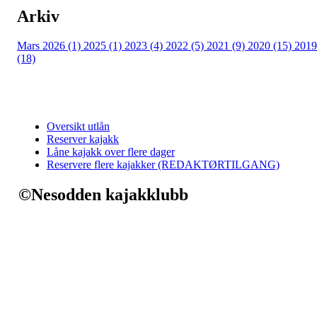
Arkiv
Mars 2026 (1)
2025 (1)
2023 (4)
2022 (5)
2021 (9)
2020 (15)
2019
(18)
Oversikt utlån
Reserver kajakk
Låne kajakk over flere dager
Reservere flere kajakker (REDAKTØRTILGANG)
©Nesodden kajakklubb