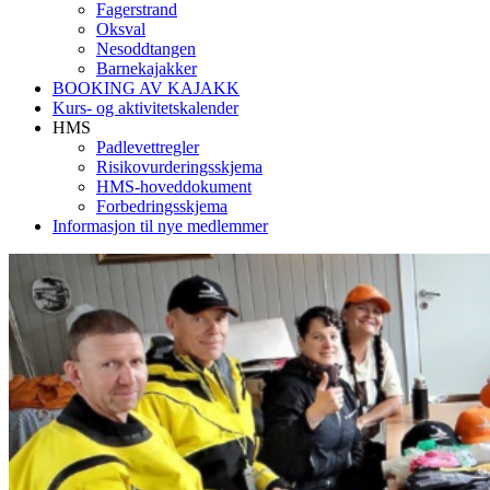
Fagerstrand
Oksval
Nesoddtangen
Barnekajakker
BOOKING AV KAJAKK
Kurs- og aktivitetskalender
HMS
Padlevettregler
Risikovurderingsskjema
HMS-hoveddokument
Forbedringsskjema
Informasjon til nye medlemmer