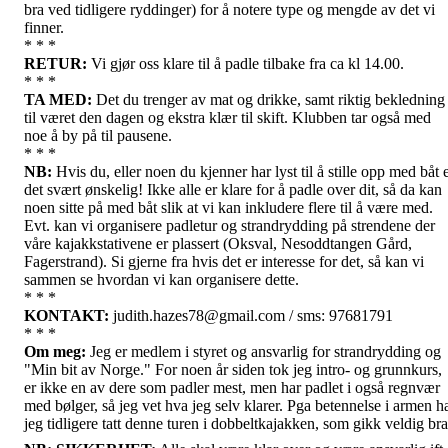
bra ved tidligere ryddinger) for å notere type og mengde av det vi
finner.
* * *
RETUR:
Vi gjør oss klare til å padle tilbake fra ca kl 14.00.
* * *
TA MED:
Det du trenger av mat og drikke, samt riktig bekledning
til været den dagen og ekstra klær til skift. Klubben tar også med
noe å by på til pausene.
* * *
NB:
Hvis du, eller noen du kjenner har lyst til å stille opp med båt 
det svært ønskelig! Ikke alle er klare for å padle over dit, så da kan
noen sitte på med båt slik at vi kan inkludere flere til å være med.
Evt. kan vi organisere padletur og strandrydding på strendene der
våre kajakkstativene er plassert (Oksval, Nesoddtangen Gård,
Fagerstrand). Si gjerne fra hvis det er interesse for det, så kan vi
sammen se hvordan vi kan organisere dette.
* * *
KONTAKT:
judith.hazes78@gmail.com / sms: 97681791
* * *
Om meg:
Jeg er medlem i styret og ansvarlig for strandrydding og
"Min bit av Norge." For noen år siden tok jeg intro- og grunnkurs,
er ikke en av dere som padler mest, men har padlet i også regnvær
med bølger, så jeg vet hva jeg selv klarer. Pga betennelse i armen h
jeg tidligere tatt denne turen i dobbeltkajakken, som gikk veldig bra