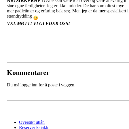
NB: SIKKERHET:
Alle skal være klar over og være ansvarlig ift
sine egne ferdigheter. Jeg er ikke turleder. De har som oftest mye
mer padletimer og erfaring bak seg. Men jeg er da mer spesialisert i
strandrydding
VEL MØTT! VI GLEDER OSS!
Kommentarer
Du må logge inn for å poste i veggen.
Oversikt utlån
Reserver kajakk