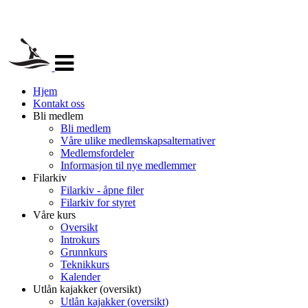
Veksle
navigasjon
Hjem
Kontakt oss
Bli medlem
Bli medlem
Våre ulike medlemskapsalternativer
Medlemsfordeler
Informasjon til nye medlemmer
Filarkiv
Filarkiv - åpne filer
Filarkiv for styret
Våre kurs
Oversikt
Introkurs
Grunnkurs
Teknikkurs
Kalender
Utlån kajakker (oversikt)
Utlån kajakker (oversikt)