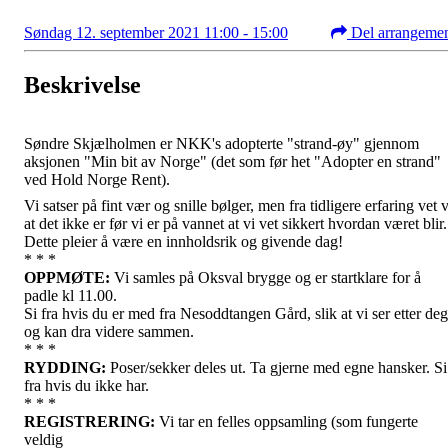
Søndag 12. september 2021 11:00 - 15:00
Del arrangeme
Beskrivelse
Søndre Skjælholmen er NKK's adopterte "strand-øy" gjennom
aksjonen "Min bit av Norge" (det som før het "Adopter en strand"
ved Hold Norge Rent).
Vi satser på fint vær og snille bølger, men fra tidligere erfaring vet v
at det ikke er før vi er på vannet at vi vet sikkert hvordan været blir.
Dette pleier å være en innholdsrik og givende dag!
* * *
OPPMØTE:
Vi samles på Oksval brygge og er startklare for å
padle kl 11.00.
Si fra hvis du er med fra Nesoddtangen Gård, slik at vi ser etter deg
og kan dra videre sammen.
* * *
RYDDING:
Poser/sekker deles ut. Ta gjerne med egne hansker. Si
fra hvis du ikke har.
* * *
REGISTRERING:
Vi tar en felles oppsamling (som fungerte
veldig