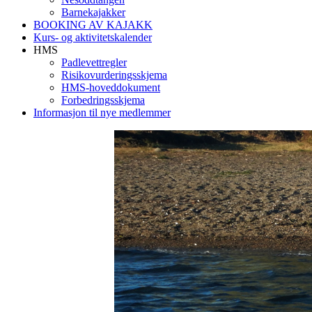
Barnekajakker
BOOKING AV KAJAKK
Kurs- og aktivitetskalender
HMS
Padlevettregler
Risikovurderingsskjema
HMS-hoveddokument
Forbedringsskjema
Informasjon til nye medlemmer