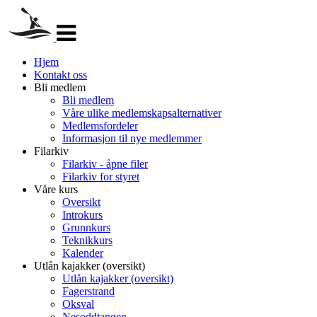
Veksle
navigasjon
Hjem
Kontakt oss
Bli medlem
Bli medlem
Våre ulike medlemskapsalternativer
Medlemsfordeler
Informasjon til nye medlemmer
Filarkiv
Filarkiv - åpne filer
Filarkiv for styret
Våre kurs
Oversikt
Introkurs
Grunnkurs
Teknikkurs
Kalender
Utlån kajakker (oversikt)
Utlån kajakker (oversikt)
Fagerstrand
Oksval
Nesoddtangen