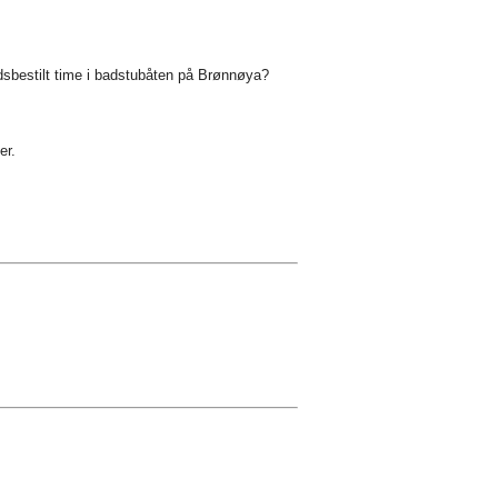
ndsbestilt time i badstubåten på Brønnøya?
er.