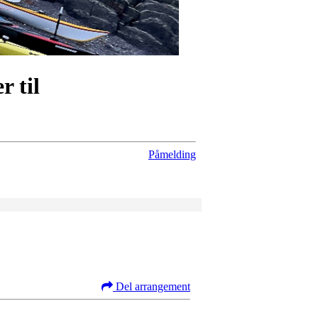
r til
Påmelding
Del arrangement