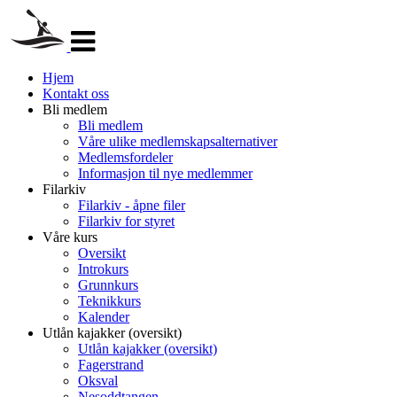
Veksle
navigasjon
Hjem
Kontakt oss
Bli medlem
Bli medlem
Våre ulike medlemskapsalternativer
Medlemsfordeler
Informasjon til nye medlemmer
Filarkiv
Filarkiv - åpne filer
Filarkiv for styret
Våre kurs
Oversikt
Introkurs
Grunnkurs
Teknikkurs
Kalender
Utlån kajakker (oversikt)
Utlån kajakker (oversikt)
Fagerstrand
Oksval
Nesoddtangen