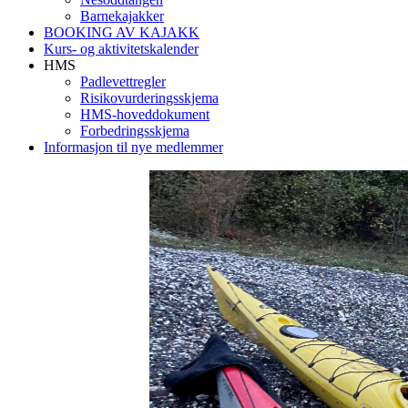
Barnekajakker
BOOKING AV KAJAKK
Kurs- og aktivitetskalender
HMS
Padlevettregler
Risikovurderingsskjema
HMS-hoveddokument
Forbedringsskjema
Informasjon til nye medlemmer