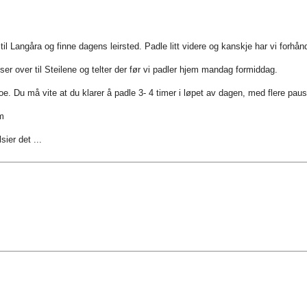
l Langåra og finne dagens leirsted. Padle litt videre og kanskje har vi forhå
sser over til Steilene og telter der før vi padler hjem mandag formiddag.
e. Du må vite at du klarer å padle 3- 4 timer i løpet av dagen, med flere paus
 m
ier det ...