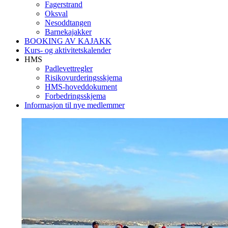
Fagerstrand
Oksval
Nesoddtangen
Barnekajakker
BOOKING AV KAJAKK
Kurs- og aktivitetskalender
HMS
Padlevettregler
Risikovurderingsskjema
HMS-hoveddokument
Forbedringsskjema
Informasjon til nye medlemmer