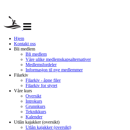
Veksle
navigasjon
Hjem
Kontakt oss
Bli medlem
Bli medlem
Våre ulike medlemskapsalternativer
Medlemsfordeler
Informasjon til nye medlemmer
Filarkiv
Filarkiv - åpne filer
Filarkiv for styret
Våre kurs
Oversikt
Introkurs
Grunnkurs
Teknikkurs
Kalender
Utlån kajakker (oversikt)
Utlån kajakker (oversikt)