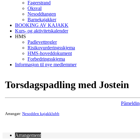
Fagerstrand
Oksval
Nesoddtangen
Barnekajakker
BOOKING AV KAJAKK
Kurs- og aktivitetskalender
HMS
Padlevettregler
Risikovurderingsskjema
HMS-hoveddokument
Forbedringsskjema
Informasjon til nye medlemmer
Torsdagspadling med Jostein
Påmeldin
Arrangør:
Nesodden kajakklubb
Arrangement