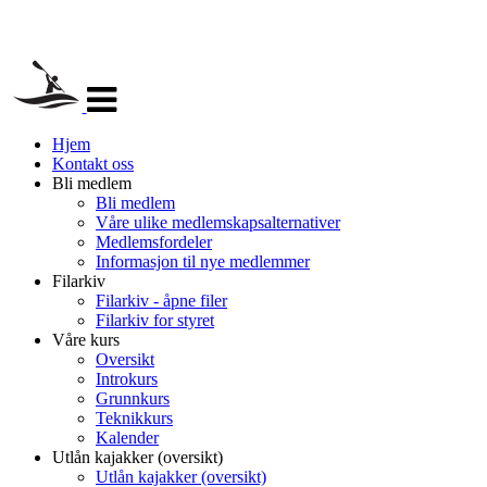
Veksle
navigasjon
Hjem
Kontakt oss
Bli medlem
Bli medlem
Våre ulike medlemskapsalternativer
Medlemsfordeler
Informasjon til nye medlemmer
Filarkiv
Filarkiv - åpne filer
Filarkiv for styret
Våre kurs
Oversikt
Introkurs
Grunnkurs
Teknikkurs
Kalender
Utlån kajakker (oversikt)
Utlån kajakker (oversikt)