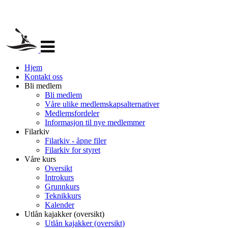
Veksle
navigasjon
Hjem
Kontakt oss
Bli medlem
Bli medlem
Våre ulike medlemskapsalternativer
Medlemsfordeler
Informasjon til nye medlemmer
Filarkiv
Filarkiv - åpne filer
Filarkiv for styret
Våre kurs
Oversikt
Introkurs
Grunnkurs
Teknikkurs
Kalender
Utlån kajakker (oversikt)
Utlån kajakker (oversikt)