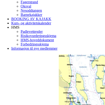
Fagerstrand
Oksval
Nesoddtangen
Barnekajakker
BOOKING AV KAJAKK
Kurs- og aktivitetskalender
HMS
Padlevettregler
Risikovurderingsskjema
HMS-hoveddokument
Forbedringsskjema
Informasjon til nye medlemmer