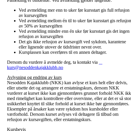
Påmelding er bindende. Ved avmelding gjelder følgende:
Ved avmelding mer enn to uker før kursstart gis full refusjon
av kursavgiften
Ved avmelding mellom én til to uker før kursstart gis refusjo
av 50% av kursavgiften
Ved avmelding mindre enn én uke før kursstart gis det ingen
refusjon av kursavgiften
Det gis ikke refusjon av kursavgift ved sykdom, karantene
eller lignende utover de tidsfrister nevnt over.
Kursplassen kan overføres til en annen deltager.
Dersom du vurdere å avmelde deg, ta kontakt via
kurs@nesoddenkajakklubb.no
Avlysning og endring av kurs
Nesodden Kajakklubb (NKK) kan avlyse et kurs helt eller delvis,
eller utsette det og arrangere et erstatningskurs, dersom NKK
vurderer at kurset ikke kan gjennomføres grunnet forhold NKK ik
med rimelighet kan kontrollere eller overvinne, eller at det er så stor
usikkerhet knyttet til slike forhold at kurset ikke bør gjennomføres.
Eksempler på årsaker kan være sykdom hos kursholder eller
værforhold. Dersom kurset avlyses vil deltagere få tilbud om
refusjon av kursavgiften, eller erstatningskurs.
Kursbevis