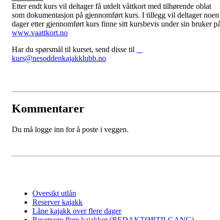
Etter endt kurs vil deltager få utdelt våttkort med tilhørende oblat
som dokumentasjon på gjennomført kurs. I tillegg vil deltager noen
dager etter gjennomført kurs finne sitt kursbevis under sin bruker p
www.vaattkort.no
Har du spørsmål til kurset, send disse til
kurs@nesoddenkajakklubb.no
Kommentarer
Du må logge inn for å poste i veggen.
Oversikt utlån
Reserver kajakk
Låne kajakk over flere dager
Reservere flere kajakker (REDAKTØRTILGANG)