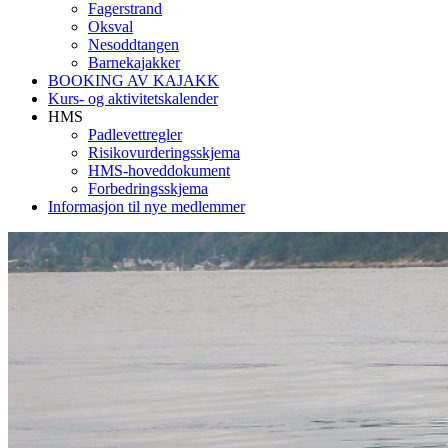
Fagerstrand
Oksval
Nesoddtangen
Barnekajakker
BOOKING AV KAJAKK
Kurs- og aktivitetskalender
HMS
Padlevettregler
Risikovurderingsskjema
HMS-hoveddokument
Forbedringsskjema
Informasjon til nye medlemmer