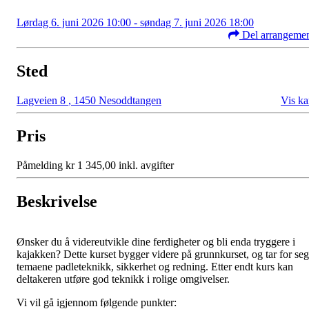
Lørdag 6. juni 2026 10:00 - søndag 7. juni 2026 18:00
Del arrangeme
Sted
Lagveien 8
,
1450 Nesoddtangen
Vis ka
Pris
Påmelding kr 1 345,00 inkl. avgifter
Beskrivelse
Ønsker du å videreutvikle dine ferdigheter og bli enda tryggere i
kajakken? Dette kurset bygger videre på grunnkurset, og tar for seg
temaene padleteknikk, sikkerhet og redning. Etter endt kurs kan
deltakeren utføre god teknikk i rolige omgivelser.
Vi vil gå igjennom følgende punkter: