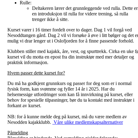
Rulle:
Deltakeren lærer det grunnleggende ved rulla. Dette er
en introduksjon til rulla for videre trening, så rulla
trenger ikke å sitte.
Kurset varer i 16 timer fordelt over to dager. Dag 1 vil forgå ved
Nesoddtangen gård. Dag 2 vil vi forsøke å øve i litt bølger og det e
mulig vi drar lenger ut i Oslofjorden for å finne passende forhold.
Klubben stiller med kajakk, åre, vest, og spurttrekk. Cirka en uke f
kurset vil du motta en epost fra din instruktør med mer detaljer og
praktisk informasjon.
Hvem passer dette kurset for?
Du må ha godkjent grunnkurs og passer for deg som er i normal
fysisk form, kan svømme og fyller 14 år i 2025. Har du
helsemessige utfordringer som kan få innvirkning på kurset, eller
behov for spesielle tilpasninger, bør du ta kontakt med instruktør i
forkant av kurset.
NB: for å kunne melde deg på kurset, må du være medlem av
Nesodden kajakklubb.
Våre ulike medlemskapsalternativer
Påmelding