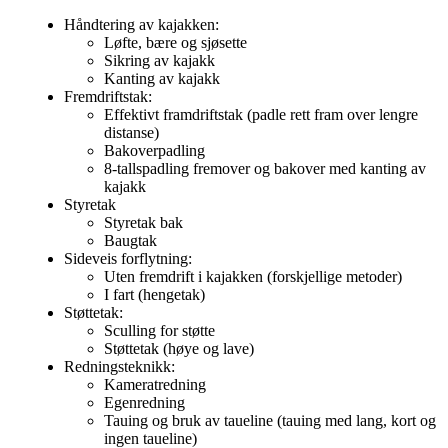
Håndtering av kajakken:
Løfte, bære og sjøsette
Sikring av kajakk
Kanting av kajakk
Fremdriftstak:
Effektivt framdriftstak (padle rett fram over lengre
distanse)
Bakoverpadling
8-tallspadling fremover og bakover med kanting av
kajakk
Styretak
Styretak bak
Baugtak
Sideveis forflytning:
Uten fremdrift i kajakken (forskjellige metoder)
I fart (hengetak)
Støttetak:
Sculling for støtte
Støttetak (høye og lave)
Redningsteknikk:
Kameratredning
Egenredning
Tauing og bruk av taueline (tauing med lang, kort og
ingen taueline)