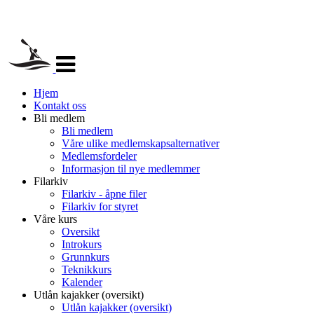
Veksle
navigasjon
Hjem
Kontakt oss
Bli medlem
Bli medlem
Våre ulike medlemskapsalternativer
Medlemsfordeler
Informasjon til nye medlemmer
Filarkiv
Filarkiv - åpne filer
Filarkiv for styret
Våre kurs
Oversikt
Introkurs
Grunnkurs
Teknikkurs
Kalender
Utlån kajakker (oversikt)
Utlån kajakker (oversikt)