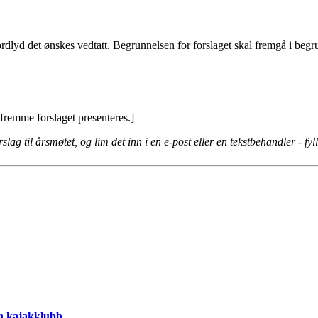
ordlyd det ønskes vedtatt. Begrunnelsen for forslaget skal fremgå i begr
å fremme forslaget presenteres.]
slag til årsmøtet, og lim det inn i en e-post eller en tekstbehandler - fyl
en kajakklubb