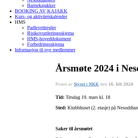
Barnekajakker
BOOKING AV KAJAKK
Kurs- og aktivitetskalender
HMS
Padlevettregler
Risikovurderingsskjema
HMS-hoveddokument
Forbedringsskjema
Informasjon til nye medlemmer
Årsmøte 2024 i Ne
Postet av
Styret i NKK
den
16. feb 2024
Tid:
Tirsdag 19. mars kl. 18
Sted:
Klubbhuset (2. etasje) på Nesoddta
Saker til årsmøtet