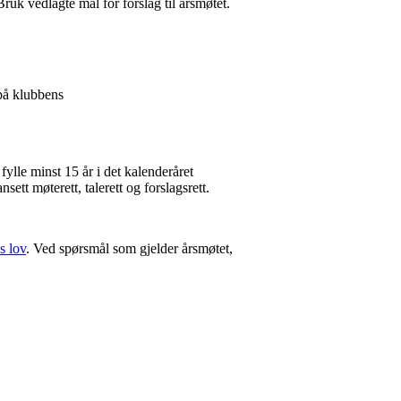
k vedlagte mal for forslag til årsmøtet.
 på klubbens
lle minst 15 år i det kalenderåret
tt møterett, talerett og forslagsrett.
s lov
. Ved spørsmål som gjelder årsmøtet,