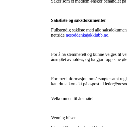
Saker som et medlem ønsker behandlet på å
Saksliste og saksdokumenter
Fullstendig sakliste med alle saksdokument
nettside
nesoddenkajakklubb.no
.
For å ha stemmerett og kunne velges til v
årsmøtet avholdes, og ha gjort opp sine øk
For mer informasjon om årsmøte samt regle
kan du ta kontakt på e-post til leder@nes
Velkommen til årsmøte!
Vennlig hilsen