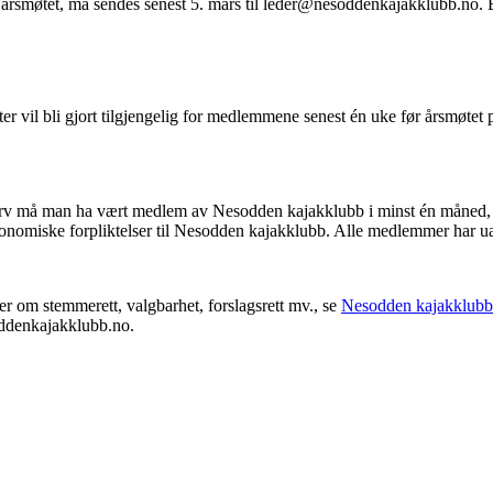
rsmøtet, må sendes senest 5. mars til leder@nesoddenkajakklubb.no. Bru
er vil bli gjort tilgjengelig for medlemmene senest én uke før årsmøtet
erv må man ha vært medlem av Nesodden kajakklubb i minst én måned, fy
onomiske forpliktelser til Nesodden kajakklubb. Alle medlemmer har uanse
r om stemmerett, valgbarhet, forslagsrett mv., se
Nesodden kajakklubb
oddenkajakklubb.no.