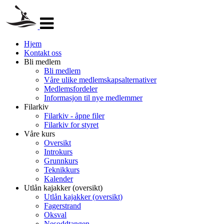
Veksle
navigasjon
Hjem
Kontakt oss
Bli medlem
Bli medlem
Våre ulike medlemskapsalternativer
Medlemsfordeler
Informasjon til nye medlemmer
Filarkiv
Filarkiv - åpne filer
Filarkiv for styret
Våre kurs
Oversikt
Introkurs
Grunnkurs
Teknikkurs
Kalender
Utlån kajakker (oversikt)
Utlån kajakker (oversikt)
Fagerstrand
Oksval
Nesoddtangen