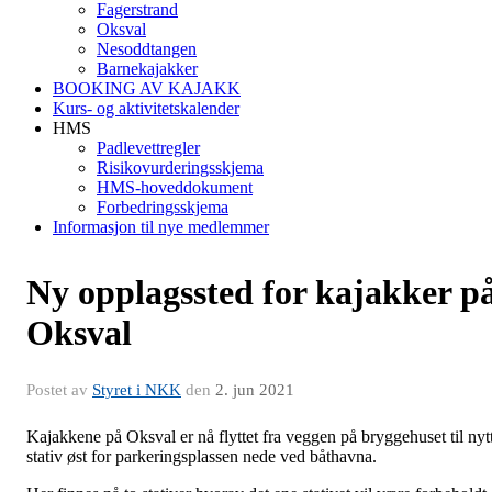
Fagerstrand
Oksval
Nesoddtangen
Barnekajakker
BOOKING AV KAJAKK
Kurs- og aktivitetskalender
HMS
Padlevettregler
Risikovurderingsskjema
HMS-hoveddokument
Forbedringsskjema
Informasjon til nye medlemmer
Ny opplagssted for kajakker p
Oksval
Postet av
Styret i NKK
den
2. jun 2021
Kajakkene på Oksval er nå flyttet fra veggen på bryggehuset til nyt
stativ øst for parkeringsplassen nede ved båthavna.