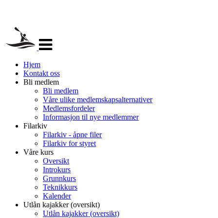
Veksle
navigasjon
Hjem
Kontakt oss
Bli medlem
Bli medlem
Våre ulike medlemskapsalternativer
Medlemsfordeler
Informasjon til nye medlemmer
Filarkiv
Filarkiv - åpne filer
Filarkiv for styret
Våre kurs
Oversikt
Introkurs
Grunnkurs
Teknikkurs
Kalender
Utlån kajakker (oversikt)
Utlån kajakker (oversikt)