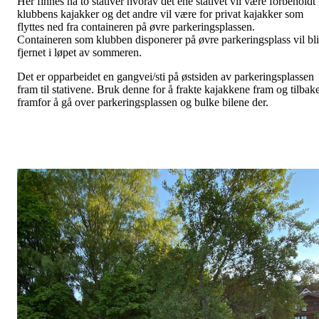
Her finnes nå to stativer hvorav det ene stativet vil være forbeholdt
klubbens kajakker og det andre vil være for privat kajakker som
flyttes ned fra containeren på øvre parkeringsplassen.
Containeren som klubben disponerer på øvre parkeringsplass vil bli
fjernet i løpet av sommeren.
Det er opparbeidet en gangvei/sti på østsiden av parkeringsplassen
fram til stativene. Bruk denne for å frakte kajakkene fram og tilbak
framfor å gå over parkeringsplassen og bulke bilene der.