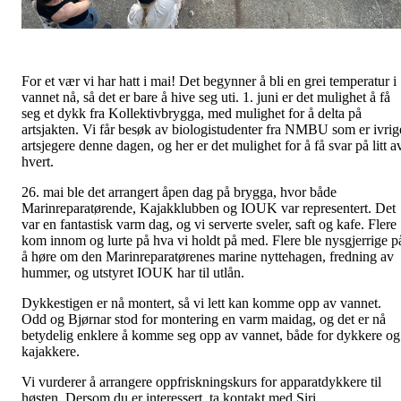
For et vær vi har hatt i mai! Det begynner å bli en grei temperatur i
vannet nå, så det er bare å hive seg uti. 1. juni er det mulighet å få
seg et dykk fra Kollektivbrygga, med mulighet for å delta på
artsjakten. Vi får besøk av biologistudenter fra NMBU som er ivrig
artsjegere denne dagen, og her er det mulighet for å få svar på litt a
hvert.
26. mai ble det arrangert åpen dag på brygga, hvor både
Marinreparatørende, Kajakklubben og IOUK var representert. Det
var en fantastisk varm dag, og vi serverte sveler, saft og kafe. Flere
kom innom og lurte på hva vi holdt på med. Flere ble nysgjerrige p
å høre om den Marinreparatørenes marine nyttehagen, fredning av
hummer, og utstyret IOUK har til utlån.
Dykkestigen er nå montert, så vi lett kan komme opp av vannet.
Odd og Bjørnar stod for montering en varm maidag, og det er nå
betydelig enklere å komme seg opp av vannet, både for dykkere og
kajakkere.
Vi vurderer å arrangere oppfriskningskurs for apparatdykkere til
høsten. Dersom du er interessert, ta kontakt med Siri