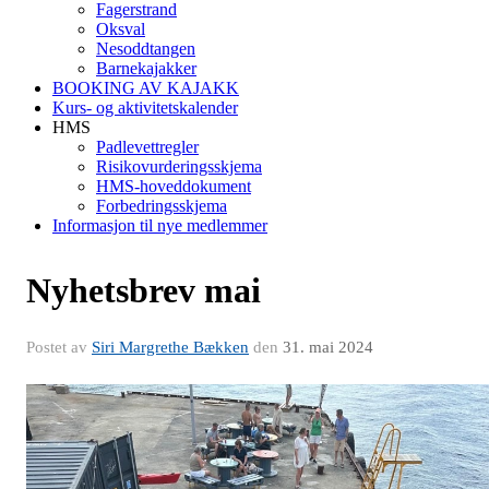
Fagerstrand
Oksval
Nesoddtangen
Barnekajakker
BOOKING AV KAJAKK
Kurs- og aktivitetskalender
HMS
Padlevettregler
Risikovurderingsskjema
HMS-hoveddokument
Forbedringsskjema
Informasjon til nye medlemmer
Nyhetsbrev mai
Postet av
Siri Margrethe Bækken
den
31. mai 2024