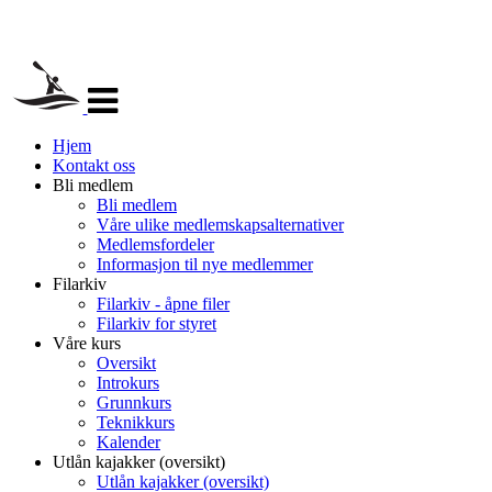
Veksle
navigasjon
Hjem
Kontakt oss
Bli medlem
Bli medlem
Våre ulike medlemskapsalternativer
Medlemsfordeler
Informasjon til nye medlemmer
Filarkiv
Filarkiv - åpne filer
Filarkiv for styret
Våre kurs
Oversikt
Introkurs
Grunnkurs
Teknikkurs
Kalender
Utlån kajakker (oversikt)
Utlån kajakker (oversikt)