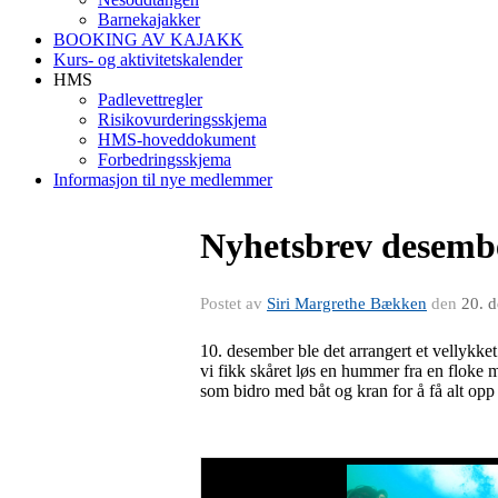
Barnekajakker
BOOKING AV KAJAKK
Kurs- og aktivitetskalender
HMS
Padlevettregler
Risikovurderingsskjema
HMS-hoveddokument
Forbedringsskjema
Informasjon til nye medlemmer
Nyhetsbrev desemb
Postet av
Siri Margrethe Bækken
den
20. 
10. desember ble det arrangert et vellykke
vi fikk skåret løs en hummer fra en floke m
som bidro med båt og kran for å få alt opp på