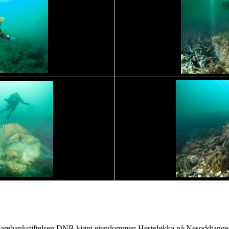
parebankstiftelsen DNB kjøpt eiendommen Hesteløkka på Nesoddtangen