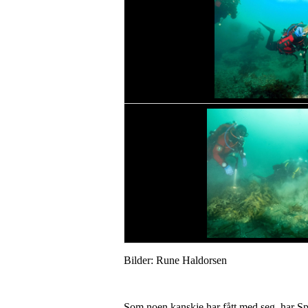
Bilder: Rune Haldorsen
Som noen kanskje har fått med seg, har S