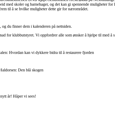
beid med skoler og barnehager, og det kan gi spennende muligheter for
frem til å se hvilke muligheter dette gir for nærområdet.
 og du finner dem i kalenderen på nettsiden.
d for klubbutstyret. Vi oppfordrer alle som ønsker å hjelpe til med å st
len: Hvordan kan vi dykkere bidra til å restaurere fjorden
 Haldorsen: Den blå skogen
nytt år! Håper vi sees!