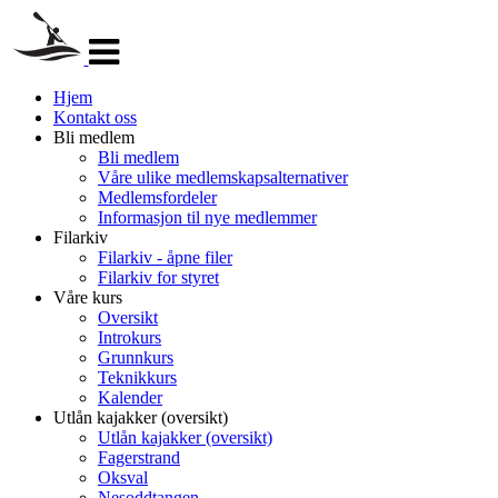
Veksle
navigasjon
Hjem
Kontakt oss
Bli medlem
Bli medlem
Våre ulike medlemskapsalternativer
Medlemsfordeler
Informasjon til nye medlemmer
Filarkiv
Filarkiv - åpne filer
Filarkiv for styret
Våre kurs
Oversikt
Introkurs
Grunnkurs
Teknikkurs
Kalender
Utlån kajakker (oversikt)
Utlån kajakker (oversikt)
Fagerstrand
Oksval
Nesoddtangen